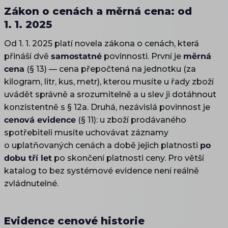
Zákon o cenách a měrná cena: od
1. 1. 2025
Od 1. 1. 2025 platí novela zákona o cenách, která
přináší dvě
samostatné
povinnosti. První je
měrná
cena
(§ 13) — cena přepočtená na jednotku (za
kilogram, litr, kus, metr), kterou musíte u řady zboží
uvádět správně a srozumitelně a u slev ji dotáhnout
konzistentně s § 12a. Druhá, nezávislá povinnost je
cenová evidence
(§ 11): u zboží prodávaného
spotřebiteli musíte uchovávat záznamy
o uplatňovaných cenách a době jejich platnosti
po
dobu tří let
po skončení platnosti ceny. Pro větší
katalog to bez systémové evidence není reálně
zvládnutelné.
Evidence cenové historie