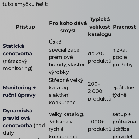
tuto smyčku řešit:
Typická
Pro koho dává
Přístup
velikost
Pracnost
smysl
katalogu
Úzká
Statická
specializace,
nízká,
cenotvorba
do 200
prémiové
podle
(nárazový
produktů
brandy, vlastní
potřeby
monitoring)
výrobky
Středně velký
200–
Monitoring +
katalog
~půl dne
2 000
ruční úpravy
s aktivní
týdně
produktů
konkurencí
Dynamická
Velký katalog,
setup +
pravidlová
3+ kanály,
1 000+
průběžná
cenotvorba
(nad
rychlá
produktů
údržba
daty
konkurence
pravidel