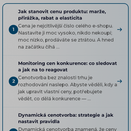
Jak stanovit cenu produktu: marže,
přirážka, rabat a elasticita
Cena je nejcitlivější číslo celého e-shopu.
1
Nastavíte ji moc vysoko, nikdo nekoupí;
moc nízko, prodáváte se ztrátou. A hned
na začátku číhá …
Monitoring cen konkurence: co sledovat
a jak na to reagovat
Cenotvorba bez znalosti trhu je
2
rozhodování naslepo. Abyste věděli, kdy a
jak upravit vlastní ceny, potřebujete
vědět, co dělá konkurence — …
Dynamická cenotvorba: strategie a jak
nastavit pravidla
Dynamická cenotvorba znamená, že ceny