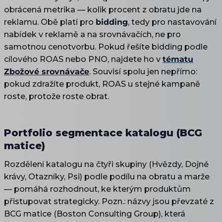
obrácená metrika — kolik procent z obratu jde na
reklamu. Obě platí pro
bidding
, tedy pro nastavování
nabídek v reklamě a na srovnávačích, ne pro
samotnou cenotvorbu. Pokud řešíte bidding podle
cílového ROAS nebo PNO, najdete ho v
tématu
Zbožové srovnávače
. Souvisí spolu jen nepřímo:
pokud zdražíte produkt, ROAS u stejné kampaně
roste, protože roste obrat.
Portfolio segmentace katalogu (BCG
matice)
Rozdělení katalogu na čtyři skupiny (Hvězdy, Dojné
krávy, Otazníky, Psi) podle podílu na obratu a marže
— pomáhá rozhodnout, ke kterým produktům
přistupovat strategicky. Pozn.: názvy jsou převzaté z
BCG matice (Boston Consulting Group), která