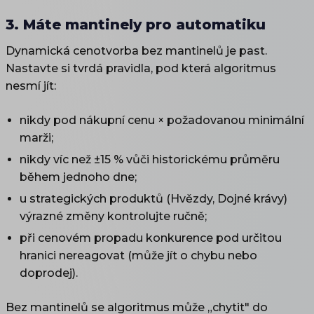
3. Máte mantinely pro automatiku
Dynamická cenotvorba bez mantinelů je past.
Nastavte si tvrdá pravidla, pod která algoritmus
nesmí jít:
nikdy pod nákupní cenu × požadovanou minimální
marži;
nikdy víc než ±15 % vůči historickému průměru
během jednoho dne;
u strategických produktů (Hvězdy, Dojné krávy)
výrazné změny kontrolujte ručně;
při cenovém propadu konkurence pod určitou
hranici nereagovat (může jít o chybu nebo
doprodej).
Bez mantinelů se algoritmus může „chytit" do