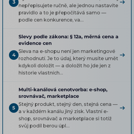
3
nepřepisujete ručně, ale jednou nastavíte
pravidlo a to je přepočítává samo —
podle cen konkurence, va…
Slevy podle zákona: § 12a, měrná cena a
evidence cen
Sleva na e-shopu není jen marketingové
4
rozhodnutí. Je to údaj, který musíte umět
kdykoli doložit — a doložit ho jde jen z
historie vlastních…
Multi-kanálová cenotvorba: e-shop,
srovnávač, marketplace
Stejný produkt, stejný den, stejná cena —
5
a v každém kanálu jiný zisk. Vlastní e-
shop, srovnávač a marketplace si totiž
svůj podíl berou úpl…