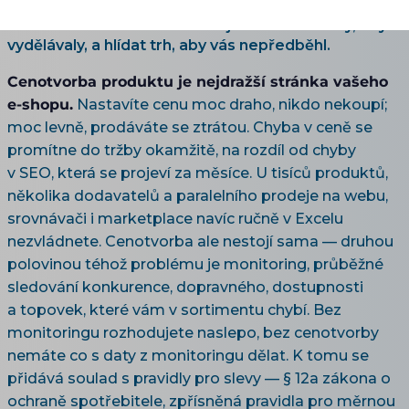
monitoring cen konkurence a TOP produktů po
automatickou cenotvorbu — jak nastavit ceny, aby
vydělávaly, a hlídat trh, aby vás nepředběhl.
Cenotvorba produktu je nejdražší stránka vašeho
e-shopu.
Nastavíte cenu moc draho, nikdo nekoupí;
moc levně, prodáváte se ztrátou. Chyba v ceně se
promítne do tržby okamžitě, na rozdíl od chyby
v SEO, která se projeví za měsíce. U tisíců produktů,
několika dodavatelů a paralelního prodeje na webu,
srovnávači i marketplace navíc ručně v Excelu
nezvládnete. Cenotvorba ale nestojí sama — druhou
polovinou téhož problému je monitoring, průběžné
sledování konkurence, dopravného, dostupnosti
a topovek, které vám v sortimentu chybí. Bez
monitoringu rozhodujete naslepo, bez cenotvorby
nemáte co s daty z monitoringu dělat. K tomu se
přidává soulad s pravidly pro slevy — § 12a zákona o
ochraně spotřebitele, zpřísněná pravidla pro měrnou