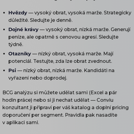
Hvězdy
— vysoký obrat, vysoká marže. Strategicky
důležité. Sledujte je denně.
Dojné krávy
— vysoký obrat, nízká marže. Generují
peníze, ale opatrně s cenovou agresí. Sledujte
týdně.
Otazníky
— nízký obrat, vysoká marže. Mají
potenciál. Testujte, zda lze obrat zvednout.
Psi
— nízký obrat, nízká marže. Kandidáti na
vyřazení nebo doprodej.
BCG analýzu si můžete udělat sami (Excel a pár
hodin práce) nebo si ji nechat udělat — Conviu
konzultant ji připraví per váš katalog a doplní pricing
doporučení per segment. Pravidla pak nasadíte
v aplikaci sami.