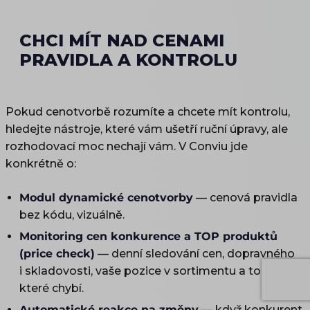
CHCI MÍT NAD CENAMI
PRAVIDLA A KONTROLU
Pokud cenotvorbě rozumíte a chcete mít kontrolu,
hledejte nástroje, které vám ušetří ruční úpravy, ale
rozhodovací moc nechají vám. V Conviu jde
konkrétně o:
Modul dynamické cenotvorby
— cenová pravidla
bez kódu, vizuálně.
Monitoring cen konkurence a TOP produktů
(price check)
— denní sledování cen, dopravného
i skladovosti, vaše pozice v sortimentu a topovky,
které chybí.
Automatické reakce na změny
— když konkurent