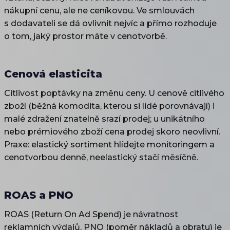
nákupní cenu, ale ne ceníkovou. Ve smlouvách
s dodavateli se dá ovlivnit nejvíc a přímo rozhoduje
o tom, jaký prostor máte v cenotvorbě.
Cenová elasticita
Citlivost poptávky na změnu ceny. U cenově citlivého
zboží (běžná komodita, kterou si lidé porovnávají) i
malé zdražení znatelně srazí prodej; u unikátního
nebo prémiového zboží cena prodej skoro neovlivní.
Praxe: elastický sortiment hlídejte monitoringem a
cenotvorbou denně, neelastický stačí měsíčně.
ROAS a PNO
ROAS (Return On Ad Spend) je návratnost
reklamních výdajů, PNO (poměr nákladů a obratu) je