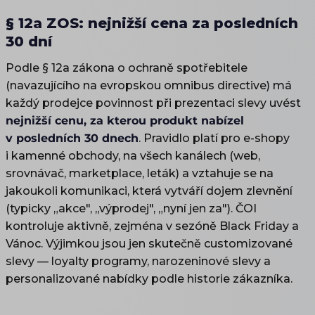
§ 12a ZOS: nejnižší cena za posledních
30 dní
Podle § 12a zákona o ochraně spotřebitele
(navazujícího na evropskou omnibus directive) má
každý prodejce povinnost při prezentaci slevy uvést
nejnižší cenu, za kterou produkt nabízel
v posledních 30 dnech
. Pravidlo platí pro e-shopy
i kamenné obchody, na všech kanálech (web,
srovnávač, marketplace, leták) a vztahuje se na
jakoukoli komunikaci, která vytváří dojem zlevnění
(typicky „akce", „výprodej", „nyní jen za"). ČOI
kontroluje aktivně, zejména v sezóně Black Friday a
Vánoc. Výjimkou jsou jen skutečně customizované
slevy — loyalty programy, narozeninové slevy a
personalizované nabídky podle historie zákazníka.