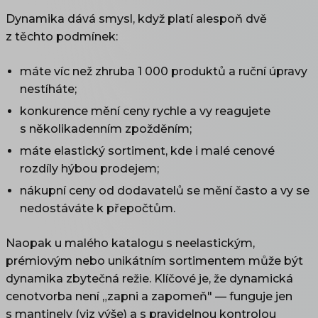
Dynamika dává smysl, když platí alespoň dvě
z těchto podmínek:
máte víc než zhruba 1 000 produktů a ruční úpravy
nestíháte;
konkurence mění ceny rychle a vy reagujete
s několikadenním zpožděním;
máte elastický sortiment, kde i malé cenové
rozdíly hýbou prodejem;
nákupní ceny od dodavatelů se mění často a vy se
nedostáváte k přepočtům.
Naopak u malého katalogu s neelastickým,
prémiovým nebo unikátním sortimentem může být
dynamika zbytečná režie. Klíčové je, že dynamická
cenotvorba není „zapni a zapomeň" — funguje jen
s mantinely (viz výše) a s pravidelnou kontrolou