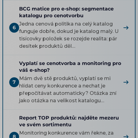
BCG matice pro e-shop: segmentace
katalogu pro cenotvorbu
Jedna cenová politika na celý katalog
6
funguje dobře, dokud je katalog malý. U
tisícovky položek se rozejde realita: pár
desítek produktů děl…
Vyplatí se cenotvorba a monitoring pro
váš e-shop?
Mám dvě stě produktů, vyplatí se mi
7
hlídat ceny konkurence a nechat je
přepočítávat automaticky? Otázka zní
jako otázka na velikost katalogu…
Report TOP produktů: najděte mezeru
ve svém sortimentu
Monitoring konkurence vám řekne, za
8