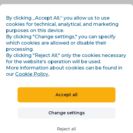
EN
LOG IN
REGISTER
By clicking „Accept All,“ you allow us to use
cookies for technical, analytical, and marketing
purposes on this device.
By clicking "Change settings," you can specify
which cookies are allowed or disable their
processing.
By clicking "Reject All," only the cookies necessary
for the website's operation will be used.
›
›
Home
Topics
More information about cookies can be found in
Cenotvorba pro e-shop a monitoring cen konkurence
our
Cookie Policy.
.
BEGINNER
15 min
9 articles
1 author
Accept all
Cenotvorba pro e-shop a
Change settings
monitoring cen konkurence
Cenotvorba produktu od marže a BCG matice přes
Reject all