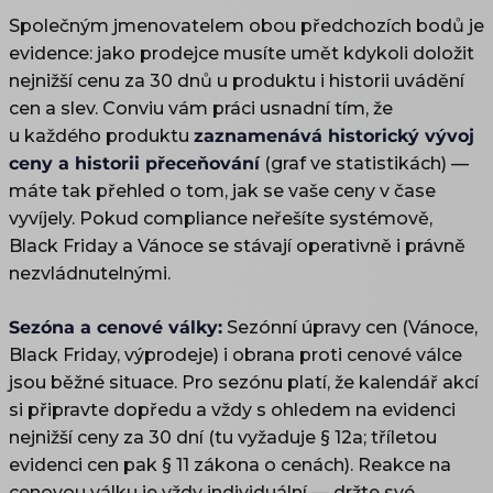
Společným jmenovatelem obou předchozích bodů je
evidence: jako prodejce musíte umět kdykoli doložit
nejnižší cenu za 30 dnů u produktu i historii uvádění
cen a slev. Conviu vám práci usnadní tím, že
u každého produktu
zaznamenává historický vývoj
ceny a historii přeceňování
(graf ve statistikách) —
máte tak přehled o tom, jak se vaše ceny v čase
vyvíjely. Pokud compliance neřešíte systémově,
Black Friday a Vánoce se stávají operativně i právně
nezvládnutelnými.
Sezóna a cenové války:
Sezónní úpravy cen (Vánoce,
Black Friday, výprodeje) i obrana proti cenové válce
jsou běžné situace. Pro sezónu platí, že kalendář akcí
si připravte dopředu a vždy s ohledem na evidenci
nejnižší ceny za 30 dní (tu vyžaduje § 12a; tříletou
evidenci cen pak § 11 zákona o cenách). Reakce na
cenovou válku je vždy individuální — držte své