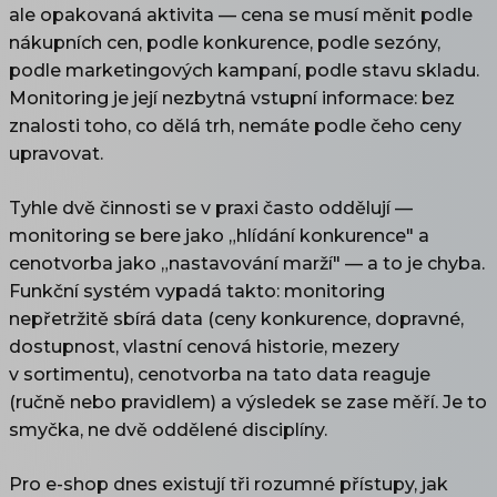
ale opakovaná aktivita — cena se musí měnit podle
nákupních cen, podle konkurence, podle sezóny,
podle marketingových kampaní, podle stavu skladu.
Monitoring je její nezbytná vstupní informace: bez
znalosti toho, co dělá trh, nemáte podle čeho ceny
upravovat.
Tyhle dvě činnosti se v praxi často oddělují —
monitoring se bere jako „hlídání konkurence" a
cenotvorba jako „nastavování marží" — a to je chyba.
Funkční systém vypadá takto: monitoring
nepřetržitě sbírá data (ceny konkurence, dopravné,
dostupnost, vlastní cenová historie, mezery
v sortimentu), cenotvorba na tato data reaguje
(ručně nebo pravidlem) a výsledek se zase měří. Je to
smyčka, ne dvě oddělené disciplíny.
Pro e-shop dnes existují tři rozumné přístupy, jak