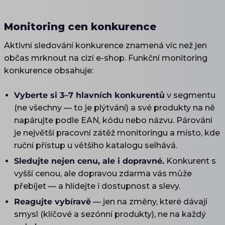
Monitoring cen konkurence
Aktivní sledování konkurence znamená víc než jen
občas mrknout na cizí e-shop. Funkční monitoring
konkurence obsahuje:
Vyberte si 3–7 hlavních konkurentů
v segmentu
(ne všechny — to je plýtvání) a své produkty na ně
napárujte podle EAN, kódu nebo názvu. Párování
je největší pracovní zátěž monitoringu a místo, kde
ruční přístup u většího katalogu selhává.
Sledujte nejen cenu, ale i dopravné.
Konkurent s
vyšší cenou, ale dopravou zdarma vás může
přebíjet — a hlídejte i dostupnost a slevy.
Reagujte vybíravě
— jen na změny, které dávají
smysl (klíčové a sezónní produkty), ne na každý