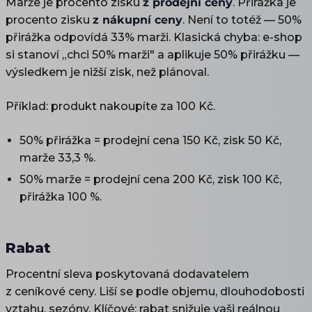
Marže je procento zisku
z prodejní ceny
. Přirážka je
procento zisku
z nákupní ceny
. Není to totéž — 50%
přirážka odpovídá 33% marži. Klasická chyba: e-shop
si stanoví „chci 50% marži" a aplikuje 50% přirážku —
výsledkem je nižší zisk, než plánoval.
Příklad: produkt nakoupíte za 100 Kč.
50% přirážka = prodejní cena 150 Kč, zisk 50 Kč,
marže 33,3 %.
50% marže = prodejní cena 200 Kč, zisk 100 Kč,
přirážka 100 %.
Rabat
Procentní sleva poskytovaná dodavatelem
z ceníkové ceny. Liší se podle objemu, dlouhodobosti
vztahu, sezóny. Klíčové: rabat snižuje vaši reálnou