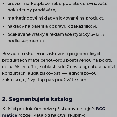
provizi marketplace nebo poplatek srovnávači,
pokud tudy prodáváte,
marketingové náklady alokované na produkt,
náklady na balení a dopravu k zákazníkovi,
očekávané vratky a reklamace (typicky 3–12 %
podle segmentu).
Bez auditu skutečné ziskovosti po jednotlivých
produktech máte cenotvorbu postavenou na pocitu,
ne na číslech. To je oblast, kde Conviu agentura nabízí
konzultační audit ziskovosti — jednorázovou
zakázku, jejíž výstup pak používáte sami.
2. Segmentujete katalog
K tisíci produktům nelze přistupovat stejně.
BCG
matice
rozdělí katalog na čtyři skupiny: