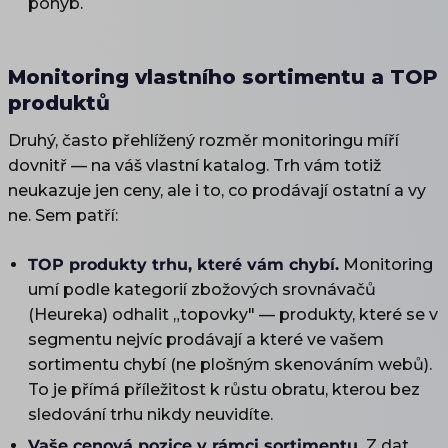
pohyb.
Monitoring vlastního sortimentu a TOP
produktů
Druhý, často přehlížený rozměr monitoringu míří
dovnitř — na váš vlastní katalog. Trh vám totiž
neukazuje jen ceny, ale i to, co prodávají ostatní a vy
ne. Sem patří:
TOP produkty trhu, které vám chybí.
Monitoring
umí podle kategorií zbožových srovnávačů
(Heureka) odhalit „topovky" — produkty, které se v
segmentu nejvíc prodávají a které ve vašem
sortimentu chybí (ne plošným skenováním webů).
To je přímá příležitost k růstu obratu, kterou bez
sledování trhu nikdy neuvidíte.
Vaše cenová pozice v rámci sortimentu.
Z dat