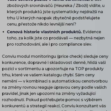
zbožových srovnávačů (Heureka / Zboží) vidíte, u
kterých produktů jste systematicky nejdražší na
trhu U kterých naopak zbytečně podstřelujete
cenu, přestože nikdo levnější není?
Cenová historie vlastních produktů.
Evidence
toho, za kolik jste co prodávali — nezbytná nejen
pro rozhodování, ale i pro compliance slev.
Conviu modul monitoringu (price check) sleduje ceny
konkurence, dopravné i skladovost denně, hlídá vaši
pozici v sortimentu a upozorňuje na TOP produkty
trhu, které ve vašem katalogu chybí. Sám ceny
nemění — v kombinaci s automatickou cenotvorbou
na změny rovnou reaguje úpravou ceny podle vašich
pravidel, jinak jen upozorní na změny vyžadující
rozhodnutí. Pokud potřebujete pomoc s výběrem
konkurentů a strategií reakcí, Conviu konzultant vás