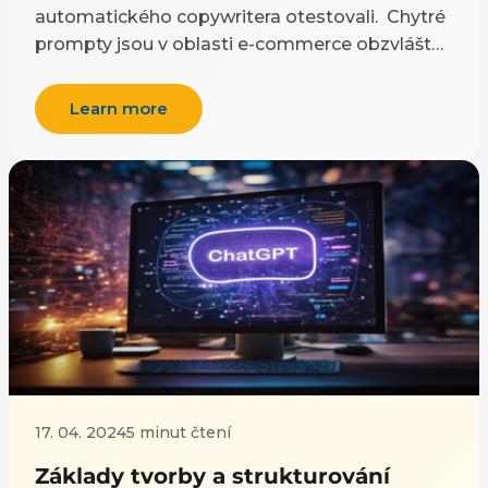
automatického copywritera otestovali. Chytré
prompty jsou v oblasti e-commerce obzvláště
užitečné. Pomáhají personalizovat zprávy, což
zvyšuje šance na zapojení a prodej. Dnes vám
Learn more
přinášíme konkrétní tipy, které využijete v
oblasti marketingu a propagace vašeho e-
shopu. Vyzkoušejte si 7 promptů, které můžete
jednoduše upravit na míru vaší značce a
okamžitě tak generovat obsah, který výrazně
zvýší šanci na prodeje a oslovení těch
správných zákazníků.
17. 04. 2024
5 minut čtení
Základy tvorby a strukturování