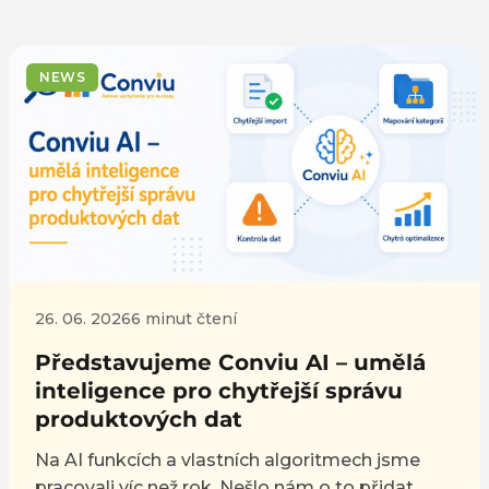
NEWS
26. 06. 2026
6 minut čtení
Představujeme Conviu AI – umělá
inteligence pro chytřejší správu
produktových dat
Na AI funkcích a vlastních algoritmech jsme
pracovali víc než rok. Nešlo nám o to přidat