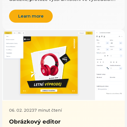
vyhledávání vede k větší viditelnosti a
návštěvnosti webových stránek, což jim umožní
Learn more
oslovit více potenciálních zákazníků a v
konečném důsledku zvýšit prodej. Existují 3
hlavní typy SEO: on-page SEO, off-page SEO a
technické SEO.
06. 02. 2023
7 minut čtení
Obrázkový editor