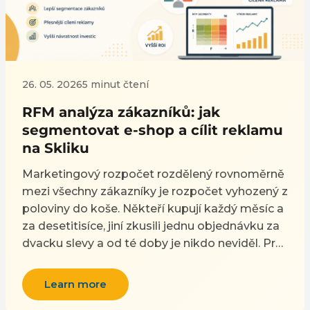
26. 05. 2026
5 minut čtení
RFM analýza zákazníků: jak
segmentovat e-shop a cílit reklamu
na Skliku
Marketingový rozpočet rozdělený rovnoměrně
mezi všechny zákazníky je rozpočet vyhozený z
poloviny do koše. Někteří kupují každý měsíc a
za desetitisíce, jiní zkusili jednu objednávku za
dvacku slevy a od té doby je nikdo neviděl. Pro
každého z nich má smysl jiná reklama, jiná
frekvence i jiný rozpočet. RFM analýza je
Learn more
nejjednodušší a zároveň jeden z nejúčinnějších