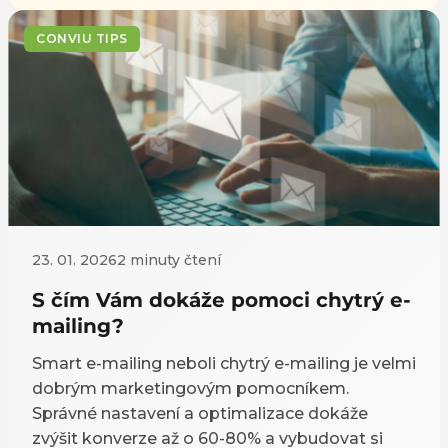
způsobů, jak zákaznickou bázi rozdělit do
skupin, se kterými se dá smysluplně pracovat.
CONVIU TIPS
Tento článek ukazuje, jak RFM postavit
prakticky a jak segmenty převést do
retargetingu na Skliku.
23. 01. 2026
2 minuty čtení
S čím Vám dokáže pomoci chytrý e-
mailing?
Smart e-mailing neboli chytrý e-mailing je velmi
dobrým marketingovým pomocníkem.
Správné nastavení a optimalizace dokáže
zvýšit konverze až o 60-80% a vybudovat si