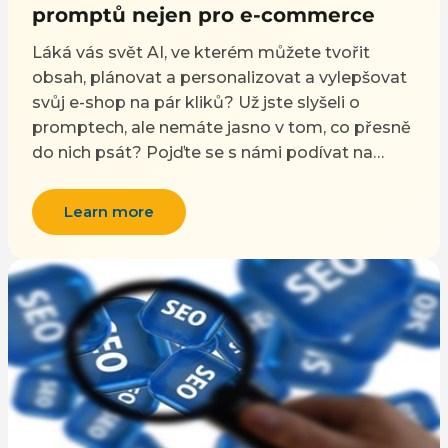
promptů nejen pro e-commerce
Láká vás svět AI, ve kterém můžete tvořit
obsah, plánovat a personalizovat a vylepšovat
svůj e-shop na pár kliků? Už jste slyšeli o
promptech, ale nemáte jasno v tom, co přesně
do nich psát? Pojďte se s námi podívat na
základy psaní promptů a efektivní komunikaci
s umělou inteligencí.
Learn more