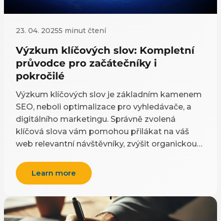
23. 04. 2025
5 minut čtení
Výzkum klíčových slov: Kompletní
průvodce pro začátečníky i
pokročilé
Výzkum klíčových slov je základním kamenem
SEO, neboli optimalizace pro vyhledávače, a
digitálního marketingu. Správně zvolená
klíčová slova vám pomohou přilákat na váš
web relevantní návštěvníky, zvýšit organickou
návštěvnost a dosáhnout lepších výsledků v
online marketingu. Tento průvodce vás
Learn more
provede celým procesem výzkumu klíčových
slov, od základních pojmů až po pokročilé
techniky.