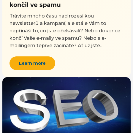
končil ve spamu
Trávíte mnoho času nad rozesílkou
newsletterů a kampaní, ale stále Vám to
nepřináší to, co jste očekávali? Nebo dokonce
končí Vaše e-maily ve spamu? Nebo s e-
mailingem teprve začínáte? Ať už jste
odpověděli “ano” na jednu, či všechny otázky, v
tomto článku si přiblížíme základy chytrého e-
Learn more
mailingu a dozvíte se pár užitečných tipů.