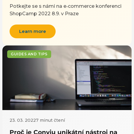
Potkejte se s námi na e‑commerce konferenci
ShopCamp 2022 8.9. v Praze
Learn more
GUIDES AND TIPS
23. 03. 2022
7 minut čtení
Proč je Conviu unikátní nástroj na