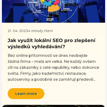
21. 04. 2023
4 minuty čtení
Jak využít lokální SEO pro zlepšení
výsledků vyhledávání?
Bez online přítomnosti se dnes neobejde
žádná firma – malá ani velká. Ne každý ovšem
cílí na zákazníky z celé republiky, nebo dokonce
světa. Firmy, jako kadeřnictví, restaurace,
autoservisy a podobně se zaměřují především
na zákazníky z blízkého okolí, u kterých je
pravděpodobné, že jejich služby využijí.
Learn more
Samozřejmě, nikdo z Ostravy si nepojede
opravit auto do pražského autoservisu. Pro