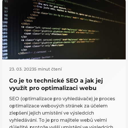
firmy s místní působností je proto důležité,
zobrazit se v lokáních výsledcích vyhledávání –
a právě k tomu slouží tzv lokální SEO.
23. 03. 2023
5 minut čtení
Co je to technické SEO a jak jej
využít pro optimalizaci webu
SEO (optimalizace pro vyhledávače) je proces
optimalizace webových stránek za účelem
zlepšení jejich umístění ve výsledcích
vyhledávání. To je pro majitele webů velmi
důležité, protože vyšší umístění ve výsledcích