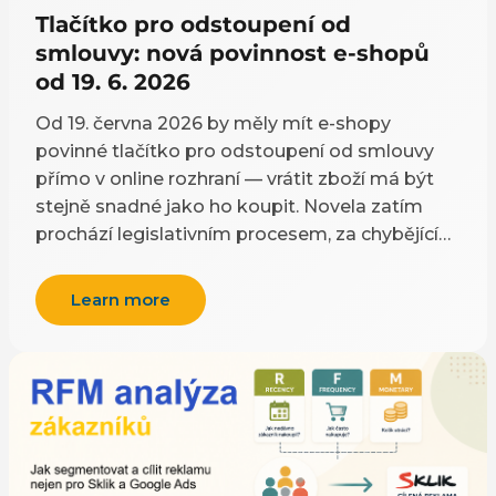
důležitější než rychlost. Radši vám dáme jednu
Tlačítko pro odstoupení od
věc, která funguje, než deset, kterým nebudete
smlouvy: nová povinnost e-shopů
věřit.
od 19. 6. 2026
Od 19. června 2026 by měly mít e-shopy
povinné tlačítko pro odstoupení od smlouvy
přímo v online rozhraní — vrátit zboží má být
stejně snadné jako ho koupit. Novela zatím
prochází legislativním procesem, za chybějící
tlačítko ale hrozí pokuta až 5 milionů korun.
Lhůta ani rozsah práva na vrácení se nemění,
Learn more
mění se jen způsob, jak odstoupení provést:
dvoufázově, s okamžitým potvrzením a
tlačítkem dostupným po celou 14denní lhůtu.
Připravit je potřeba obchodní podmínky, UX i
interní procesy včetně automatizace vratek.