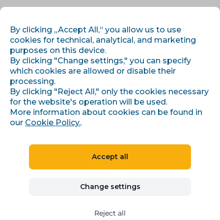
EN
LOG IN
REGISTER
By clicking „Accept All,“ you allow us to use
cookies for technical, analytical, and marketing
purposes on this device.
By clicking "Change settings," you can specify
which cookies are allowed or disable their
processing.
By clicking "Reject All," only the cookies necessary
for the website's operation will be used.
›
›
Úvod
Articles and information
More information about cookies can be found in
Heureka: Conviu je certifikovaným partnerem. Změna cen
prokliků od 1.6.
our
Cookie Policy.
.
Accept all
Heureka: Conviu je
Change settings
certifikovaným
partnerem. Změna cen
Reject all