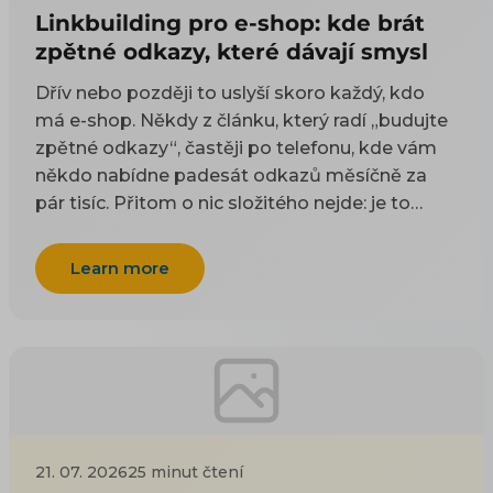
Linkbuilding pro e-shop: kde brát
zpětné odkazy, které dávají smysl
Dřív nebo později to uslyší skoro každý, kdo
má e-shop. Někdy z článku, který radí „budujte
zpětné odkazy“, častěji po telefonu, kde vám
někdo nabídne padesát odkazů měsíčně za
pár tisíc. Přitom o nic složitého nejde: je to
odkaz z cizí stránky na vaši. Google takové
odkazy odjakživa bere jako doporučení — čím
Learn more
víc důvěryhodných webů na vás ukazuje, tím
spíš vám uvěří i on. Práci na tom, aby jich
přibývalo, se říká linkbuilding. Potíž je, že když
si to začnete zjišťovat, najdete dva druhy rad a
ani jeden vám nepomůže. Návody psané pro
blogery poradí, ať napíšete skvělý článek, na
který budou ostatní odkazovat — jenže vy
21. 07. 2026
25 minut čtení
neprodáváte články, ale kotle nebo dětské