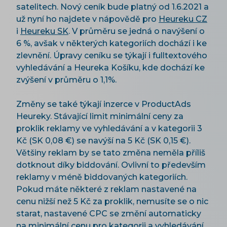
satelitech. Nový ceník bude platný od 1.6.2021 a
už nyní ho najdete v nápovědě pro
Heureku CZ
i
Heureku SK
. V průměru se jedná o navýšení o
6 %, avšak v některých kategoriích dochází i ke
zlevnění. Úpravy ceníku se týkají i fulltextového
vyhledávání a Heureka Košíku, kde dochází ke
zvýšení v průměru o 1,1%.
Změny se také týkají inzerce v ProductAds
Heureky. Stávající limit minimální ceny za
proklik reklamy ve vyhledávání a v kategorii 3
Kč (SK 0,08 €) se navýší na 5 Kč (SK 0,15 €).
Většiny reklam by se tato změna neměla příliš
dotknout díky biddování. Ovlivní to především
reklamy v méně biddovaných kategoriích.
Pokud máte některé z reklam nastavené na
cenu nižší než 5 Kč za proklik, nemusíte se o nic
starat, nastavené CPC se změní automaticky
na minimální cenu pro kategorii a vyhledávání.