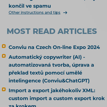
e-shop. Čím konkrétně naplnit produktová
končil ve spamu
data, rozebírá téma produktové feedy a
Other instructions and tips
napojení e-shopu.
MOST READ ARTICLES
Conviu na Czech On-line Expo 2024
Automatický copywriter (AI) -
automatizovaná tvorba, úprava a
překlad textů pomocí umělé
intelingence (Conviu&ChatGPT)
Import a export jakéhokoliv XML:
custom import a custom export krok
za krokem