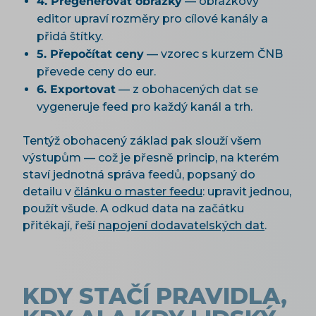
4. Přegenerovat obrázky
— obrázkový
editor upraví rozměry pro cílové kanály a
přidá štítky.
5. Přepočítat ceny
— vzorec s kurzem ČNB
převede ceny do eur.
6. Exportovat
— z obohacených dat se
vygeneruje feed pro každý kanál a trh.
Tentýž obohacený základ pak slouží všem
výstupům — což je přesně princip, na kterém
staví jednotná správa feedů, popsaný do
detailu v
článku o master feedu
: upravit jednou,
použít všude. A odkud data na začátku
přitékají, řeší
napojení dodavatelských dat
.
KDY STAČÍ PRAVIDLA,