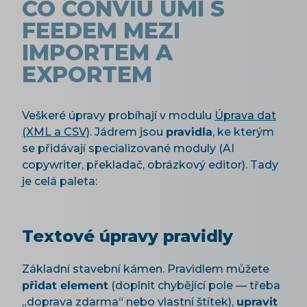
CO CONVIU UMÍ S
FEEDEM MEZI
IMPORTEM A
EXPORTEM
Veškeré úpravy probíhají v modulu
Úprava dat
(XML a CSV)
. Jádrem jsou
pravidla
, ke kterým
se přidávají specializované moduly (AI
copywriter, překladač, obrázkový editor). Tady
je celá paleta:
Textové úpravy pravidly
Základní stavební kámen. Pravidlem můžete
přidat element
(doplnit chybějící pole — třeba
„doprava zdarma“ nebo vlastní štítek),
upravit