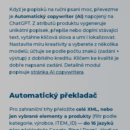
Když je popisků na ruční psaní moc, převezme
je
Automatický copywriter (AI)
napojený na
ChatGPT. Z atributů produktu vygeneruje
unikátní popisek, přepíše nebo doplní stávající
text, vytáhne klíčová slova a umí i lokalizovat.
Nastavíte míru kreativity a vyberete z několika
modelů; účtuje se podle počtu znaků (zadání +
výstup) z dobitého kreditu. Klíčem ke kvalitě je
dobře napsané zadání. Detailně modul
popisuje
stránka AI copywritera
.
Automatický překladač
Pro zahraniční trhy přeložíte
celé XML, nebo
jen vybrané elementy a produkty
(filtr podle
kategorie, výrobce, ITEM_ID) —
do 16 jazyků