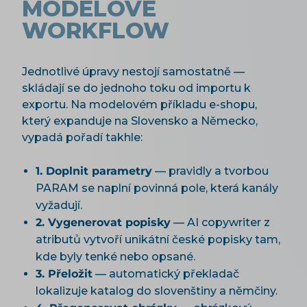
MODELOVÉ
WORKFLOW
Jednotlivé úpravy nestojí samostatně —
skládají se do jednoho toku od importu k
exportu. Na modelovém příkladu e-shopu,
který expanduje na Slovensko a Německo,
vypadá pořadí takhle:
1. Doplnit parametry
— pravidly a tvorbou
PARAM se naplní povinná pole, která kanály
vyžadují.
2. Vygenerovat popisky
— AI copywriter z
atributů vytvoří unikátní české popisky tam,
kde byly tenké nebo opsané.
3. Přeložit
— automatický překladač
lokalizuje katalog do slovenštiny a němčiny.