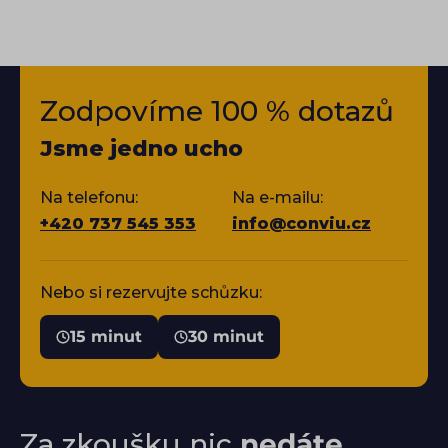
Zodpovíme 100 % dotazů
Jsme jedno ucho
Na telefonu:
Na e-mailu:
+420 737 545 353
info@conviu.cz
Nebo si rezervujte schůzku:
15 minut
30 minut
Za zkoušku nic
nedáte