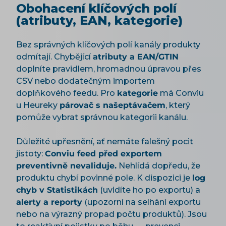
Obohacení klíčových polí
(atributy, EAN, kategorie)
Bez správných klíčových polí kanály produkty
odmítají. Chybějící
atributy a EAN/GTIN
doplníte pravidlem, hromadnou úpravou přes
CSV nebo dodatečným importem
doplňkového feedu. Pro
kategorie
má Conviu
u Heureky
párovač s našeptávačem
, který
pomůže vybrat správnou kategorii kanálu.
Důležité upřesnění, ať nemáte falešný pocit
jistoty:
Conviu feed před exportem
preventivně nevaliduje.
Nehlídá dopředu, že
produktu chybí povinné pole. K dispozici je
log
chyb v Statistikách
(uvidíte ho po exportu) a
alerty a reporty
(upozorní na selhání exportu
nebo na výrazný propad počtu produktů). Jsou