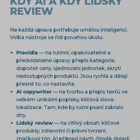
KDY AI A KDY LIDSKÝ
REVIEW
Ne každá úprava potřebuje umělou inteligenci.
Volba nástroje se řídí povahou úkolu:
Pravidla
— na rutinní, opakovatelné a
předvídatelné úpravy: přepis kategorie,
dopočet ceny, sjednocení jednotek, skrytí
nedostupných produktů. Jsou rychlá a dělají
přesně to, co nastavíte.
AI copywriter
— na tvorbu a přepis textů ve
velkém: unikátní popisky, klíčová slova,
lokalizace. Tam, kde by ruční psaní zabralo
dny.
Lidský review
— na citlivý obsah: klíčové
produkty, zdravotní či právní tvrzení,
značkový tón. AI připraví návrh, člověk doladí