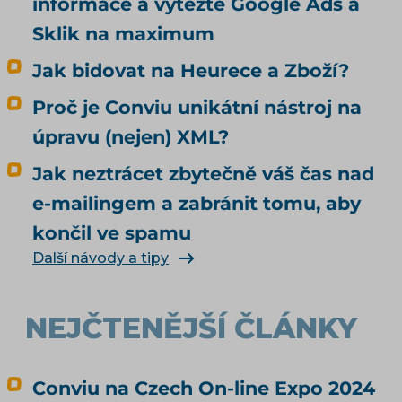
informace a vytěžte Google Ads a
myslí. Kvalitní data rozhodují o tom, jestli vás
umělá inteligence doporučí. To, jestli u vás
Sklik na maximum
agent nakoupí, neovlivní ani trochu. Tenhle
Jak bidovat na Heurece a Zboží?
článek je proto o nakupování, ne o
doporučování. Odpovídá na tři otázky: Může u
Proč je Conviu unikátní nástroj na
mě agent nakoupit už dnes, i když jsem to
úpravu (nejen) XML?
nikde nepovolil? Co bych musel udělat, aby u
mě mohl nakupovat oficiálně, a vyplatí se to?
Jak neztrácet zbytečně váš čas nad
Kdo zaplatí škodu, když agent koupí něco
e-mailingem a zabránit tomu, aby
jiného, než měl? Jak vás má umělá inteligence
končil ve spamu
vůbec najít a doporučit, řeší téma SEO a UX pro
e-shop. Čím konkrétně naplnit produktová
Další návody a tipy
data, rozebírá téma produktové feedy a
napojení e-shopu.
NEJČTENĚJŠÍ ČLÁNKY
Conviu na Czech On-line Expo 2024