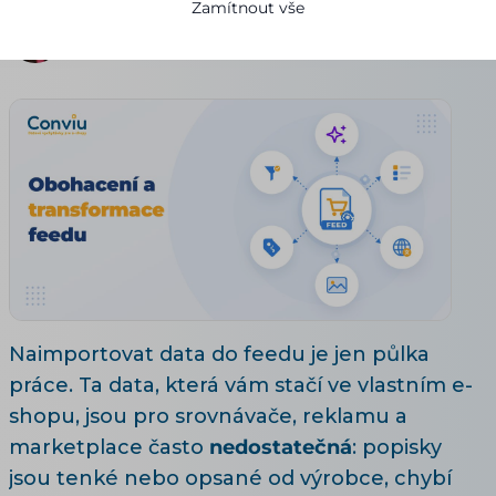
Zamítnout vše
Pavla Urbanová
19.07.2026
7 minut čtení
Naimportovat data do feedu je jen půlka
práce. Ta data, která vám stačí ve vlastním e-
shopu, jsou pro srovnávače, reklamu a
marketplace často
nedostatečná
: popisky
jsou tenké nebo opsané od výrobce, chybí