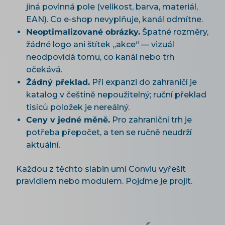
jiná povinná pole (velikost, barva, materiál,
EAN). Co e-shop nevyplňuje, kanál odmítne.
Neoptimalizované obrázky.
Špatné rozměry,
žádné logo ani štítek „akce“ — vizuál
neodpovídá tomu, co kanál nebo trh
očekává.
Žádný překlad.
Při expanzi do zahraničí je
katalog v češtině nepoužitelný; ruční překlad
tisíců položek je nereálný.
Ceny v jedné měně.
Pro zahraniční trh je
potřeba přepočet, a ten se ručně neudrží
aktuální.
Každou z těchto slabin umí Conviu vyřešit
pravidlem nebo modulem. Pojďme je projít.