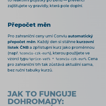
to reaktivní pojistky po běhu — prevenci
zajišťujete vy pravidly, která pole doplní.
Přepočet měn
Pro zahraniční ceny umí Conviu
automatický
přepočet měn
. Každý den si stáhne
kurzovní
lístek ČNB
a zpřístupní kurz jako proměnnou
(např.
), kterou použijete ve
%conviu-czk-eur%
vzorci typu
. Cena
%price-vat% * %conviu-czk-eur%
pro zahraniční trh tak zůstává aktuální sama,
bez ruční tabulky kurzů.
JAK TO FUNGUJE
DOHROMADY: