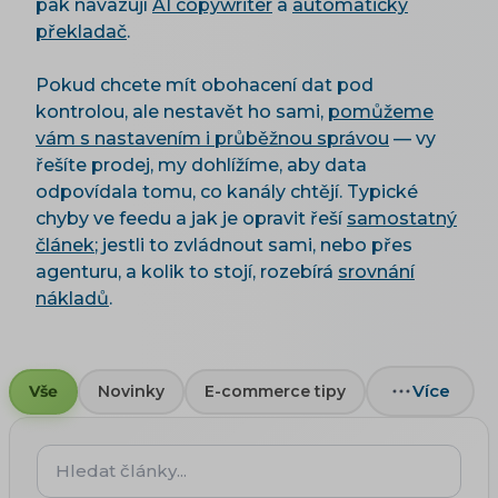
pak navazují
AI copywriter
a
automatický
překladač
.
Pokud chcete mít obohacení dat pod
kontrolou, ale nestavět ho sami,
pomůžeme
vám s nastavením i průběžnou správou
— vy
řešíte prodej, my dohlížíme, aby data
odpovídala tomu, co kanály chtějí. Typické
chyby ve feedu a jak je opravit řeší
samostatný
článek
; jestli to zvládnout sami, nebo přes
agenturu, a kolik to stojí, rozebírá
srovnání
nákladů
.
Více
Vše
Novinky
E-commerce tipy
Hledat
články...