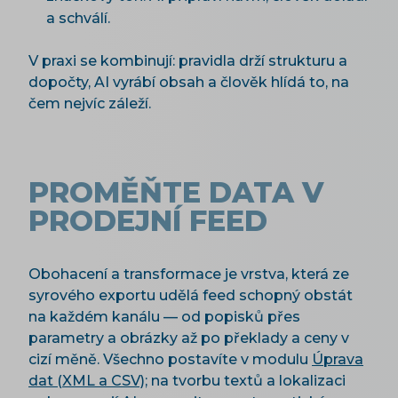
a schválí.
V praxi se kombinují: pravidla drží strukturu a
dopočty, AI vyrábí obsah a člověk hlídá to, na
čem nejvíc záleží.
PROMĚŇTE DATA V
PRODEJNÍ FEED
Obohacení a transformace je vrstva, která ze
syrového exportu udělá feed schopný obstát
na každém kanálu — od popisků přes
parametry a obrázky až po překlady a ceny v
cizí měně. Všechno postavíte v modulu
Úprava
dat (XML a CSV)
; na tvorbu textů a lokalizaci