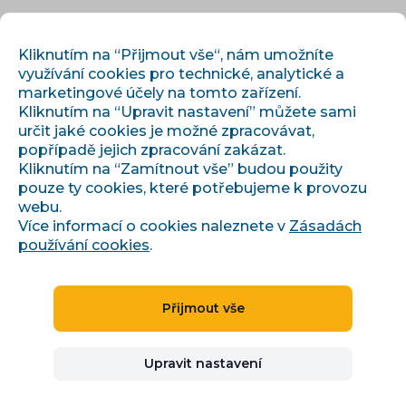
CS
PŘIHLÁSIT
REGISTROVAT
Kliknutím na “Přijmout vše“, nám umožníte
využívání cookies pro technické, analytické a
marketingové účely na tomto zařízení.
Kliknutím na “Upravit nastavení” můžete sami
určit jaké cookies je možné zpracovávat,
popřípadě jejich zpracování zakázat.
Kliknutím na “Zamítnout vše” budou použity
pouze ty cookies, které potřebujeme k provozu
›
›
Úvod
Články a informace
webu.
Obohacení a transformace feedu: úprava produktových dat
Více informací o cookies naleznete v
Zásadách
používání cookies
.
Obohacení a
Přijmout vše
transformace feedu:
Upravit nastavení
úprava produktových dat