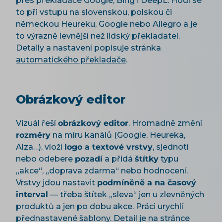
přes překladače Google, Bing i DeepL. Hodí se
to při vstupu na slovenskou, polskou či
německou Heureku, Google nebo Allegro a je
to výrazně levnější než lidský překladatel.
Detaily a nastavení popisuje stránka
automatického překladače
.
Obrázkový editor
Vizuál řeší
obrázkový editor
. Hromadně změní
rozměry
na míru kanálů (Google, Heureka,
Alza…), vloží
logo a textové vrstvy
, sjednotí
nebo odebere
pozadí
a přidá
štítky
typu
„akce“, „doprava zdarma“ nebo hodnocení.
Vrstvy jdou nastavit
podmíněně a na časový
interval
— třeba štítek „sleva“ jen u zlevněných
produktů a jen po dobu akce. Práci urychlí
přednastavené šablony. Detail je na stránce