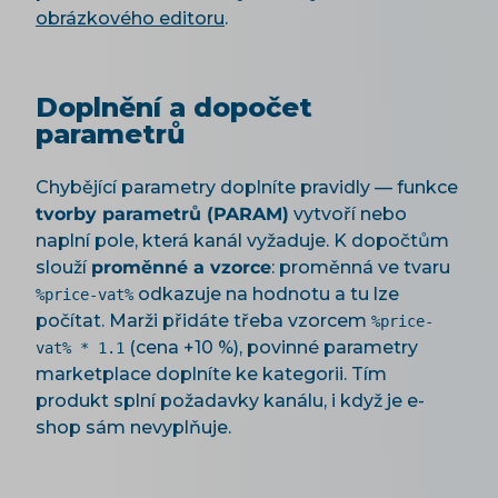
obrázkového editoru
.
Doplnění a dopočet
parametrů
Chybějící parametry doplníte pravidly — funkce
tvorby parametrů (PARAM)
vytvoří nebo
naplní pole, která kanál vyžaduje. K dopočtům
slouží
proměnné a vzorce
: proměnná ve tvaru
odkazuje na hodnotu a tu lze
%price-vat%
počítat. Marži přidáte třeba vzorcem
%price-
(cena +10 %), povinné parametry
vat% * 1.1
marketplace doplníte ke kategorii. Tím
produkt splní požadavky kanálu, i když je e-
shop sám nevyplňuje.