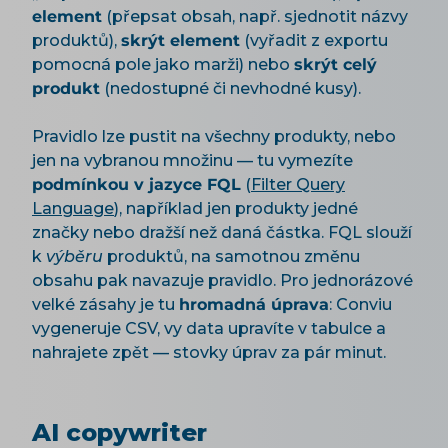
element
(přepsat obsah, např. sjednotit názvy
produktů),
skrýt element
(vyřadit z exportu
pomocná pole jako marži) nebo
skrýt celý
produkt
(nedostupné či nevhodné kusy).
Pravidlo lze pustit na všechny produkty, nebo
jen na vybranou množinu — tu vymezíte
podmínkou v jazyce FQL
(
Filter Query
Language
), například jen produkty jedné
značky nebo dražší než daná částka. FQL slouží
k
výběru
produktů, na samotnou změnu
obsahu pak navazuje pravidlo. Pro jednorázové
velké zásahy je tu
hromadná úprava
: Conviu
vygeneruje CSV, vy data upravíte v tabulce a
nahrajete zpět — stovky úprav za pár minut.
AI copywriter