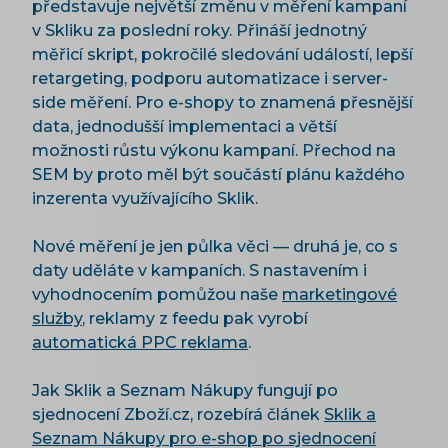
představuje největší změnu v měření kampaní
v Skliku za poslední roky. Přináší jednotný
měřicí skript, pokročilé sledování událostí, lepší
retargeting, podporu automatizace i server-
side měření. Pro e-shopy to znamená přesnější
data, jednodušší implementaci a větší
možnosti růstu výkonu kampaní. Přechod na
SEM by proto měl být součástí plánu každého
inzerenta využívajícího Sklik.
Nové měření je jen půlka věci — druhá je, co s
daty uděláte v kampaních. S nastavením i
vyhodnocením pomůžou naše
marketingové
služby
, reklamy z feedu pak vyrobí
automatická PPC reklama
.
Jak Sklik a Seznam Nákupy fungují po
sjednocení Zboží.cz, rozebírá článek
Sklik a
Seznam Nákupy pro e-shop po sjednocení