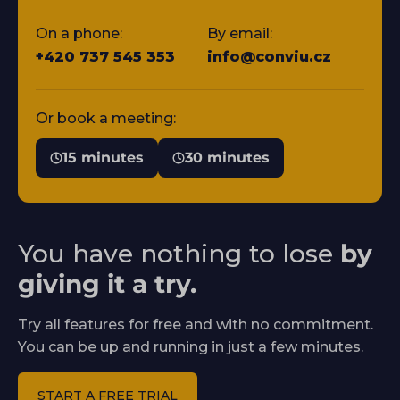
On a phone:
By email:
+420 737 545 353
info@conviu.cz
Or book a meeting:
15 minutes
30 minutes
You have nothing to lose
by
giving it a try.
Try all features for free and with no commitment.
You can be up and running in just a few minutes.
START A FREE TRIAL