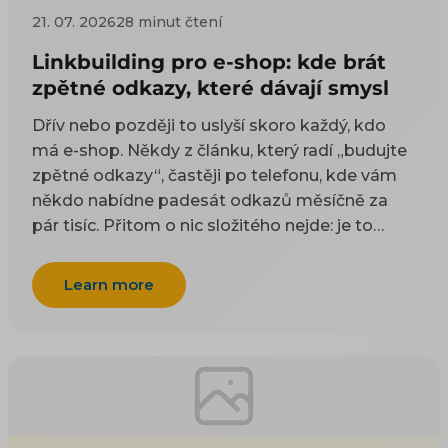
21. 07. 2026
28 minut čtení
Linkbuilding pro e-shop: kde brát
zpětné odkazy, které dávají smysl
Dřív nebo později to uslyší skoro každý, kdo
má e-shop. Někdy z článku, který radí „budujte
zpětné odkazy“, častěji po telefonu, kde vám
někdo nabídne padesát odkazů měsíčně za
pár tisíc. Přitom o nic složitého nejde: je to
odkaz z cizí stránky na vaši. Google takové
odkazy odjakživa bere jako doporučení — čím
Learn more
víc důvěryhodných webů na vás ukazuje, tím
spíš vám uvěří i on. Práci na tom, aby jich
přibývalo, se říká linkbuilding. Potíž je, že když
si to začnete zjišťovat, najdete dva druhy rad a
ani jeden vám nepomůže. Návody psané pro
blogery poradí, ať napíšete skvělý článek, na