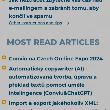
jiného, než měl? Jak vás má umělá inteligence
vůbec najít a doporučit, řeší téma SEO a UX pro
e-mailingem a zabránit tomu, aby
e-shop. Čím konkrétně naplnit produktová
končil ve spamu
data, rozebírá téma produktové feedy a
Other instructions and tips
napojení e-shopu.
MOST READ ARTICLES
Conviu na Czech On-line Expo 2024
Automatický copywriter (AI) -
automatizovaná tvorba, úprava a
překlad textů pomocí umělé
intelingence (Conviu&ChatGPT)
Import a export jakéhokoliv XML: