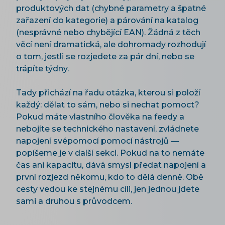
produktových dat (chybné parametry a špatné
zařazení do kategorie) a párování na katalog
(nesprávné nebo chybějící EAN). Žádná z těch
věcí není dramatická, ale dohromady rozhodují
o tom, jestli se rozjedete za pár dní, nebo se
trápíte týdny.
Tady přichází na řadu otázka, kterou si položí
každý: dělat to sám, nebo si nechat pomoct?
Pokud máte vlastního člověka na feedy a
nebojíte se technického nastavení, zvládnete
napojení svépomocí pomocí nástrojů —
popíšeme je v další sekci. Pokud na to nemáte
čas ani kapacitu, dává smysl předat napojení a
první rozjezd někomu, kdo to dělá denně. Obě
cesty vedou ke stejnému cíli, jen jednou jdete
sami a druhou s průvodcem.