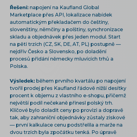
Řešení:
napojení na Kaufland Global
Marketplace přes API, lokalizace nabídek
automatickým překladačem do češtiny,
slovenštiny, němčiny a polštiny, synchronizace
skladu a objednávek přes jeden modul. Start
na pěti trzích (CZ, SK, DE, AT, PL) postupně —
nejdřív Česko a Slovensko, po doladění
procesů přidání německy mluvících trhů a
Polska.
Výsledek:
během prvního kvartálu po napojení
tvořil prodej přes Kaufland řádově nižší desítky
procent k objemu z vlastního e-shopu, přičemž
největší podíl nečekaně přinesl polský trh.
Klíčové bylo doladit ceny po provizi a dopravě
tak, aby zahraniční objednávky zůstaly ziskové
— první kalkulace cenu podstřelila a marže na
dvou trzích byla zpočátku tenká. Po úpravě