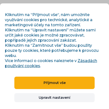
CS
PŘIHLÁSIT
REGISTROVAT
Kliknutím na “Přijmout vše“, nám umožníte
využívání cookies pro technické, analytické a
marketingové účely na tomto zařízení.
Kliknutím na “Upravit nastavení” můžete sami
určit jaké cookies je možné zpracovávat,
popřípadě jejich zpracování zakázat.
Kliknutím na “Zamítnout vše” budou použity
pouze ty cookies, které potřebujeme k provozu
›
›
Úvod
Články a informace
webu.
Kaufland Marketplace: prodej do 7 zemí Evropy
Více informací o cookies naleznete v
Zásadách
používání cookies
.
Kaufland Marketplace:
Přijmout vše
prodej do 7 zemí Evropy
Upravit nastavení
Ivana Broklová