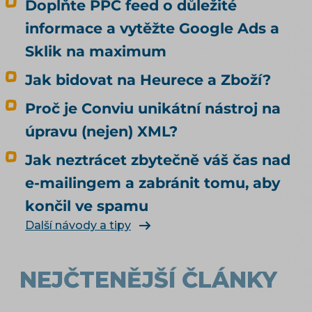
Doplňte PPC feed o důležité
odpovídá na jinou otázku, než si většina lidí
informace a vytěžte Google Ads a
myslí. Kvalitní data rozhodují o tom, jestli vás
umělá inteligence doporučí. To, jestli u vás
Sklik na maximum
agent nakoupí, neovlivní ani trochu. Tenhle
Jak bidovat na Heurece a Zboží?
článek je proto o nakupování, ne o
doporučování. Odpovídá na tři otázky: Může u
Proč je Conviu unikátní nástroj na
mě agent nakoupit už dnes, i když jsem to
úpravu (nejen) XML?
nikde nepovolil? Co bych musel udělat, aby u
mě mohl nakupovat oficiálně, a vyplatí se to?
Jak neztrácet zbytečně váš čas nad
Kdo zaplatí škodu, když agent koupí něco
e-mailingem a zabránit tomu, aby
jiného, než měl? Jak vás má umělá inteligence
končil ve spamu
vůbec najít a doporučit, řeší téma SEO a UX pro
e-shop. Čím konkrétně naplnit produktová
Další návody a tipy
data, rozebírá téma produktové feedy a
napojení e-shopu.
NEJČTENĚJŠÍ ČLÁNKY