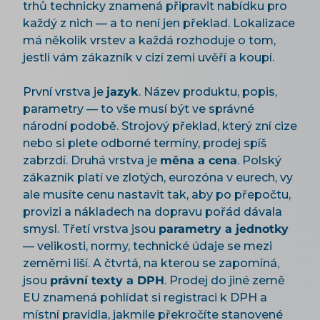
trhů technicky znamená připravit nabídku pro
každý z nich — a to není jen překlad. Lokalizace
má několik vrstev a každá rozhoduje o tom,
jestli vám zákazník v cizí zemi uvěří a koupí.
První vrstva je
jazyk
. Název produktu, popis,
parametry — to vše musí být ve správné
národní podobě. Strojový překlad, který zní cize
nebo si plete odborné termíny, prodej spíš
zabrzdí. Druhá vrstva je
měna a cena
. Polský
zákazník platí ve zlotých, eurozóna v eurech, vy
ale musíte cenu nastavit tak, aby po přepočtu,
provizi a nákladech na dopravu pořád dávala
smysl. Třetí vrstva jsou
parametry a jednotky
— velikosti, normy, technické údaje se mezi
zeměmi liší. A čtvrtá, na kterou se zapomíná,
jsou
právní texty a DPH
. Prodej do jiné země
EU znamená pohlídat si registraci k DPH a
místní pravidla, jakmile překročíte stanovené