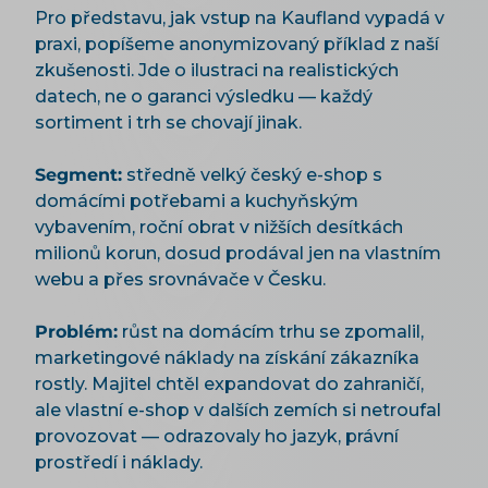
Pro představu, jak vstup na Kaufland vypadá v
praxi, popíšeme anonymizovaný příklad z naší
zkušenosti. Jde o ilustraci na realistických
datech, ne o garanci výsledku — každý
sortiment i trh se chovají jinak.
Segment:
středně velký český e-shop s
domácími potřebami a kuchyňským
vybavením, roční obrat v nižších desítkách
milionů korun, dosud prodával jen na vlastním
webu a přes srovnávače v Česku.
Problém:
růst na domácím trhu se zpomalil,
marketingové náklady na získání zákazníka
rostly. Majitel chtěl expandovat do zahraničí,
ale vlastní e-shop v dalších zemích si netroufal
provozovat — odrazovaly ho jazyk, právní
prostředí i náklady.