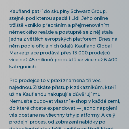
Kaufland patří do skupiny Schwarz Group,
stejné, pod kterou spadá i Lidl. Jeho online
tržiště vzniklo přebráním a přejmenováním
německého real.de a postupně se z něj stala
jedna z větších evropských platforem. Dnes na
něm podle oficiálních údajů
Kaufland Global
Marketplace
prodává přes 13 000 prodejců
více než 45 milionů produktů ve více než 6 400
kategoriích.
Pro prodejce to v praxi znamená tři věci
najednou. Získáte přístup k zákazníkům, kteří
už na Kauflandu nakupují a důvěřují mu.
Nemusíte budovat vlastní e-shop v každé zemi,
do které chcete expandovat — jedno napojení
vás dostane na všechny trhy platformy. A celý
prodejní proces, od zobrazení nabídky po
dokončení platby, běží uvnitř prostředí, které