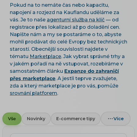
Pokud na to nemáte čas nebo kapacitu,
napojení a rozjezd na Kauflandu uděláme za
vás. Je to naše
agenturní služba na klíč
— od
registrace přes lokalizaci až po doladění cen.
Napište nám a my se postaráme o to, abyste
mohli prodávat do celé Evropy bez technických
starostí. Obecnější souvislosti najdete v
tématu
Marketplace
. Jak vybrat správné trhy a
v jakém pořadí na ně vstupovat, rozebíráme v
samostatném článku
Expanze do zahraničí
přes marketplace
. A jestli teprve zvažujete,
zda a který marketplace je pro vás, pomůže
srovnání platforem
.
Více
Vše
Novinky
E-commerce tipy
Hledat