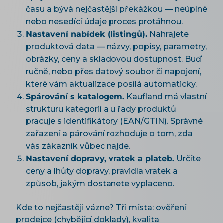
času a bývá nejčastější překážkou — neúplné
nebo nesedící údaje proces protáhnou.
Nastavení nabídek (listingů).
Nahrajete
produktová data — názvy, popisy, parametry,
obrázky, ceny a skladovou dostupnost. Buď
ručně, nebo přes datový soubor či napojení,
které vám aktualizace posílá automaticky.
Spárování s katalogem.
Kaufland má vlastní
strukturu kategorií a u řady produktů
pracuje s identifikátory (EAN/GTIN). Správné
zařazení a párování rozhoduje o tom, zda
vás zákazník vůbec najde.
Nastavení dopravy, vratek a plateb.
Určíte
ceny a lhůty dopravy, pravidla vratek a
způsob, jakým dostanete vyplaceno.
Kde to nejčastěji vázne? Tři místa: ověření
prodejce (chybějící doklady), kvalita