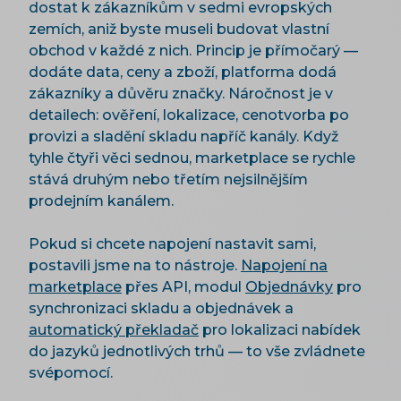
dostat k zákazníkům v sedmi evropských
zemích, aniž byste museli budovat vlastní
obchod v každé z nich. Princip je přímočarý —
dodáte data, ceny a zboží, platforma dodá
zákazníky a důvěru značky. Náročnost je v
detailech: ověření, lokalizace, cenotvorba po
provizi a sladění skladu napříč kanály. Když
tyhle čtyři věci sednou, marketplace se rychle
stává druhým nebo třetím nejsilnějším
prodejním kanálem.
Pokud si chcete napojení nastavit sami,
postavili jsme na to nástroje.
Napojení na
marketplace
přes API, modul
Objednávky
pro
synchronizaci skladu a objednávek a
automatický překladač
pro lokalizaci nabídek
do jazyků jednotlivých trhů — to vše zvládnete
svépomocí.