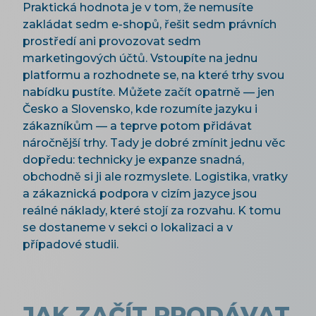
Praktická hodnota je v tom, že nemusíte
zakládat sedm e-shopů, řešit sedm právních
prostředí ani provozovat sedm
marketingových účtů. Vstoupíte na jednu
platformu a rozhodnete se, na které trhy svou
nabídku pustíte. Můžete začít opatrně — jen
Česko a Slovensko, kde rozumíte jazyku i
zákazníkům — a teprve potom přidávat
náročnější trhy. Tady je dobré zmínit jednu věc
dopředu: technicky je expanze snadná,
obchodně si ji ale rozmyslete. Logistika, vratky
a zákaznická podpora v cizím jazyce jsou
reálné náklady, které stojí za rozvahu. K tomu
se dostaneme v sekci o lokalizaci a v
případové studii.
JAK ZAČÍT PRODÁVAT