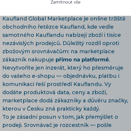
Zamítnout vše
17.07.2026
11 minut čtení
Kaufland Global Marketplace je online tržiště
obchodního řetězce Kaufland, kde vedle
samotného Kauflandu nabízejí zboží i tisíce
nezávislých prodejců. Důležitý rozdíl oproti
zbožovým srovnávačům: na marketplace
zákazník nakupuje
přímo na platformě
.
Nevytvoříte jen inzerát, který ho přesměruje
do vašeho e-shopu — objednávku, platbu i
komunikaci řeší prostředí Kauflandu. Vy
dodáte produktová data, ceny a zboží,
marketplace dodá zákazníky a důvěru značky,
kterou v Česku zná prakticky každý.
To je zásadní posun v tom, jak přemýšlet o
prodeji. Srovnávač je rozcestník — pošle