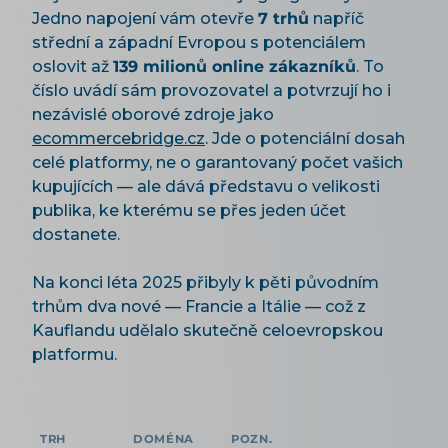
Jedno napojení vám otevře
7 trhů
napříč
střední a západní Evropou s potenciálem
oslovit až
139 milionů online zákazníků
. To
číslo uvádí sám provozovatel a potvrzují ho i
nezávislé oborové zdroje jako
ecommercebridge.cz
. Jde o potenciální dosah
celé platformy, ne o garantovaný počet vašich
kupujících — ale dává představu o velikosti
publika, ke kterému se přes jeden účet
dostanete.
Na konci léta 2025 přibyly k pěti původním
trhům dva nové — Francie a Itálie — což z
Kauflandu udělalo skutečně celoevropskou
platformu.
TRH
DOMÉNA
POZN.