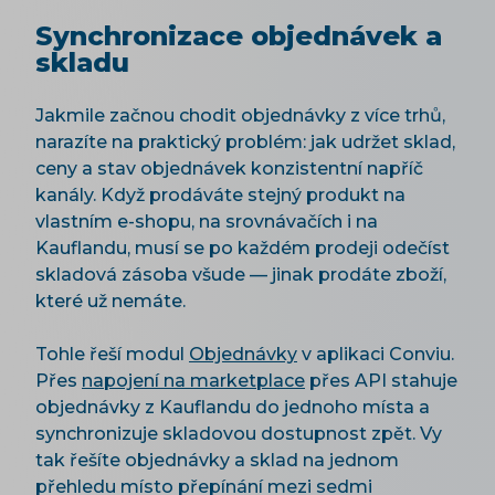
Synchronizace objednávek a
skladu
Jakmile začnou chodit objednávky z více trhů,
narazíte na praktický problém: jak udržet sklad,
ceny a stav objednávek konzistentní napříč
kanály. Když prodáváte stejný produkt na
vlastním e-shopu, na srovnávačích i na
Kauflandu, musí se po každém prodeji odečíst
skladová zásoba všude — jinak prodáte zboží,
které už nemáte.
Tohle řeší modul
Objednávky
v aplikaci Conviu.
Přes
napojení na marketplace
přes API stahuje
objednávky z Kauflandu do jednoho místa a
synchronizuje skladovou dostupnost zpět. Vy
tak řešíte objednávky a sklad na jednom
přehledu místo přepínání mezi sedmi