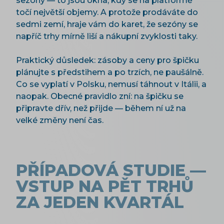
sezóny — to jsou okna, kdy se na platformě
točí největší objemy. A protože prodáváte do
sedmi zemí, hraje vám do karet, že sezóny se
napříč trhy mírně liší a nákupní zvyklosti taky.
Praktický důsledek: zásoby a ceny pro špičku
plánujte s předstihem a po trzích, ne paušálně.
Co se vyplatí v Polsku, nemusí táhnout v Itálii, a
naopak. Obecné pravidlo zní: na špičku se
připravte dřív, než přijde — během ní už na
velké změny není čas.
PŘÍPADOVÁ STUDIE —
VSTUP NA PĚT TRHŮ
ZA JEDEN KVARTÁL