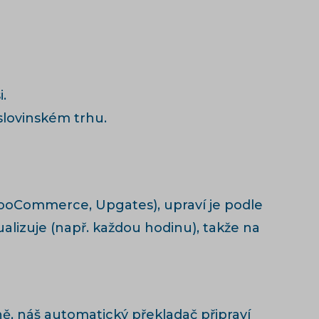
.
lovinském trhu.
WooCommerce, Upgates), upraví je podle
alizuje (např. každou hodinu), takže na
ně, náš
automatický překladač
připraví