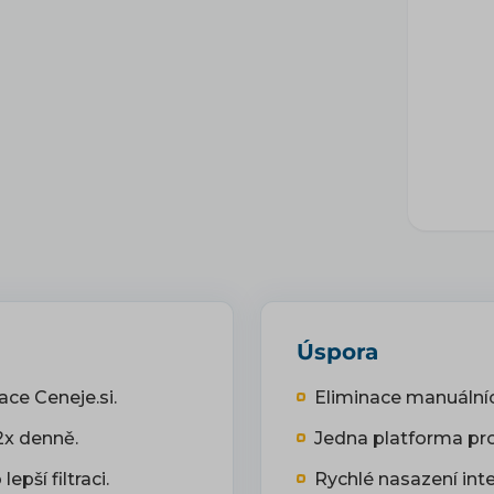
Úspora
ce Ceneje.si.
Eliminace manuálníc
2x denně.
Jedna platforma pro s
pší filtraci.
Rychlé nasazení int