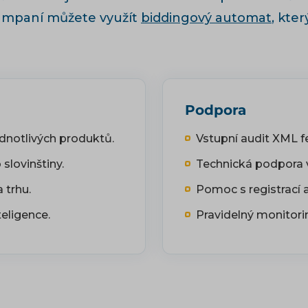
kampaní můžete využít
biddingový automat
, kte
Podpora
dnotlivých produktů.
Vstupní audit XML 
lovinštiny.
Technická podpora v 
 trhu.
Pomoc s registrací 
eligence.
Pravidelný monitori