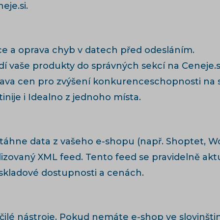
eje.si.
e a oprava chyb v datech před odesláním.
dí vaše produkty do správných sekcí na Ceneje.si
va cen pro zvýšení konkurenceschopnosti na s
inije i Idealno z jednoho místa.
 stáhne data z vašeho e-shopu (např. Shoptet, 
lizovaný XML feed. Tento feed se pravidelně aktu
 skladové dostupnosti a cenách.
ilé nástroje. Pokud nemáte e-shop ve slovinšti