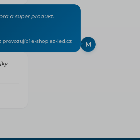
ra a super produkt.
 provozující e-shop az-led.cz
M
íky
.