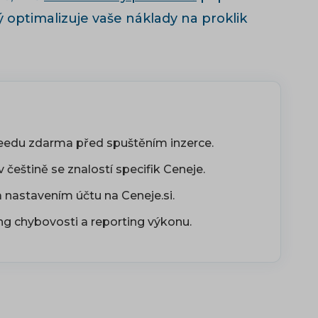
rý optimalizuje vaše náklady na proklik
feedu zdarma před spuštěním inzerce.
češtině se znalostí specifik Ceneje.
a nastavením účtu na Ceneje.si.
ng chybovosti a reporting výkonu.