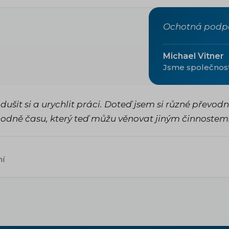
Ochotná podpo
Michael Vitner
Jsme společnost
šit si a urychlit práci. Doteď jsem si různé převodn
hodně času, který teď můžu věnovat jiným činnostem
ní