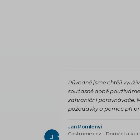
Původně jsme chtěli využí
současné době používáme i
zahraniční porovnávače. M
požadavky a pomoc při pr
Jan Pomlenyi
Gastromex.cz - Domácí a ku
J