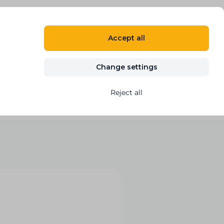
EN
LOG IN
REGISTER
Accept all
Blog
Contact
START FREE TRIAL
Change settings
Reject all