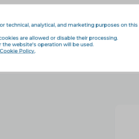
for technical, analytical, and marketing purposes on this
cookies are allowed or disable their processing.
Modules
Services
Price list
References
r the website's operation will be used.
Cookie Policy.
.