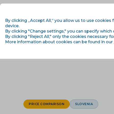
By clicking „Accept All,“ you allow us to use cookies 
device.
By clicking "Change settings," you can specify which 
Getting started
By clicking "Reject All," only the cookies necessary fo
More information about cookies can be found in our
›
›
Home
Integrations
Ceneje.si
PRICE COMPARISON
SLOVENIA