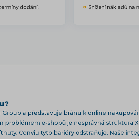
termíny dodání.
Snížení nákladů na n
iu?
ka Group a představuje bránu k online nakupován
stým problémem e-shopů je nesprávná struktura
tnuty. Conviu tyto bariéry odstraňuje. Naše integ