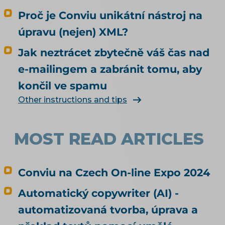
mě agent nakoupit už dnes, i když jsem to
Proč je Conviu unikátní nástroj na
nikde nepovolil? Co bych musel udělat, aby u
mě mohl nakupovat oficiálně, a vyplatí se to?
úpravu (nejen) XML?
Kdo zaplatí škodu, když agent koupí něco
Jak neztrácet zbytečně váš čas nad
jiného, než měl? Jak vás má umělá inteligence
vůbec najít a doporučit, řeší téma SEO a UX pro
e-mailingem a zabránit tomu, aby
e-shop. Čím konkrétně naplnit produktová
končil ve spamu
data, rozebírá téma produktové feedy a
Other instructions and tips
napojení e-shopu.
MOST READ ARTICLES
Conviu na Czech On-line Expo 2024
Automatický copywriter (AI) -
automatizovaná tvorba, úprava a