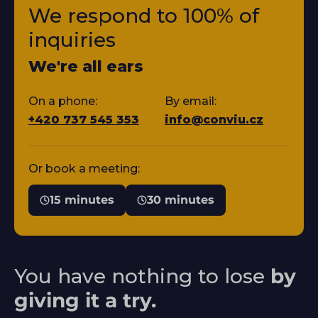
We respond to 100% of
inquiries
We're all ears
On a phone:
By email:
+420 737 545 353
info@conviu.cz
Or book a meeting:
15 minutes
30 minutes
You have nothing to lose
by
giving it a try.