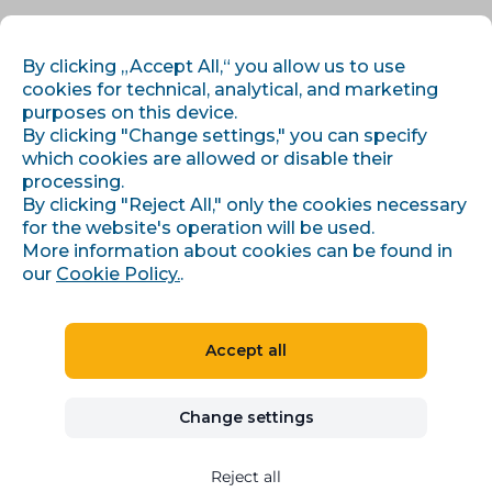
EN
LOG IN
REGISTER
By clicking „Accept All,“ you allow us to use
cookies for technical, analytical, and marketing
purposes on this device.
By clicking "Change settings," you can specify
which cookies are allowed or disable their
processing.
By clicking "Reject All," only the cookies necessary
for the website's operation will be used.
›
›
Úvod
Articles and information
More information about cookies can be found in
Speciální nabídka - Kupón v hodnotě 5000 Kč pro nové
prodejce na Allegru.
our
Cookie Policy.
.
Accept all
Speciální nabídka - Kupón
Change settings
v hodnotě 5000 Kč pro
nové prodejce na Allegru.
Reject all