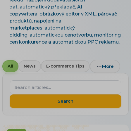
dat
,
automatický překladač
,
AI
copywritera
,
obrázkový editor v XML
,
párovač
produktů
,
napojení na
marketplaces
,
automatický
bidding
,
automatickou cenotvorbu,
monitoring
cen konkurence
a
automatickou PPC reklamu
.
More
All
News
E-commerce Tips
Search
articles...
Search