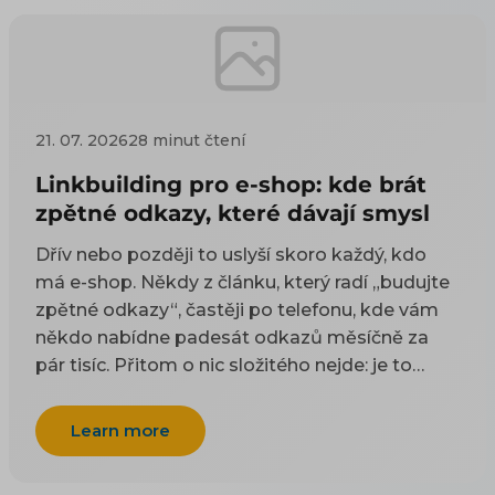
21. 07. 2026
28 minut čtení
Linkbuilding pro e-shop: kde brát
zpětné odkazy, které dávají smysl
Dřív nebo později to uslyší skoro každý, kdo
má e-shop. Někdy z článku, který radí „budujte
zpětné odkazy“, častěji po telefonu, kde vám
někdo nabídne padesát odkazů měsíčně za
pár tisíc. Přitom o nic složitého nejde: je to
odkaz z cizí stránky na vaši. Google takové
odkazy odjakživa bere jako doporučení — čím
Learn more
víc důvěryhodných webů na vás ukazuje, tím
spíš vám uvěří i on. Práci na tom, aby jich