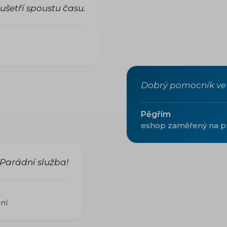
ušetří spoustu času.
Dobrý pomocník ve 
Pěgřím
eshop zaměřený na p
Parádní služba!
ání