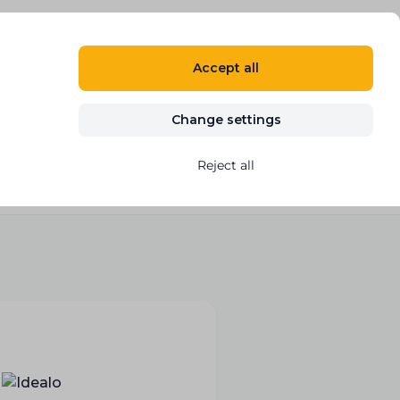
EN
LOG IN
REGISTER
Accept all
Blog
Contact
START FREE TRIAL
Change settings
Reject all