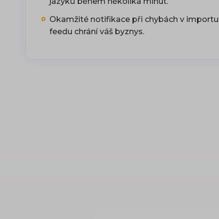
jazyků během několika minut.
Okamžité notifikace při chybách v import
feedu chrání váš byznys.