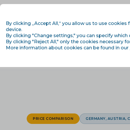
By clicking „Accept All,“ you allow us to use cookies 
device.
By clicking "Change settings," you can specify which 
Getting started
By clicking "Reject All," only the cookies necessary fo
More information about cookies can be found in our
›
›
Home
Integrations
Idealo
PRICE COMPARISON
GERMANY, AUSTRIA, 