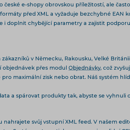
 české e-shopy obrovskou příležitostí, ale čast
 formáty před XML a vyžaduje bezchybné EAN kód
 i doplnit chybějící parametry a zajistit podpor
zákazníků v Německu, Rakousku, Velké Británii, F
 objednávek přes modul
Objednávky
, což zvyš
e pro maximální zisk nebo obrat. Náš systém hl
ta a spárovat produkty tak, abyste se vyhnuli 
u nahrajete svůj vstupní XML feed. V našem ed