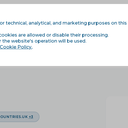
for technical, analytical, and marketing purposes on this
cookies are allowed or disable their processing.
Modules
Services
Price list
References
r the website's operation will be used.
Cookie Policy.
.
COUNTRIES.UK
+3