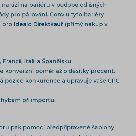
o naráží na bariéru v podobě odlišných
y pro párování. Conviu tyto bariéry
u pro
Idealo Direktkauf
(přímý nákup v
rancii, Itálii a Španělsku.
uje konverzní poměr až o desítky procent.
ídá pozice konkurence a upravuje vaše CPC
chybám při importu.
itoru pak pomocí předpřipravené šablony