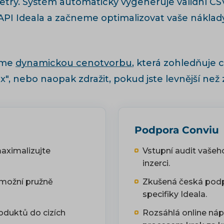
ry. Systém automaticky vygeneruje validní CSV 
API Ideala a začneme optimalizovat vaše náklady
íme
dynamickou cenotvorbu
, která zohledňuje
x", nebo naopak zdražit, pokud jste levnější než 
Podpora Conviu
maximalizujte
Vstupní audit vašeh
inzerci.
umožní pružně
Zkušená česká podp
specifiky Ideala.
roduktů do cizích
Rozsáhlá online ná