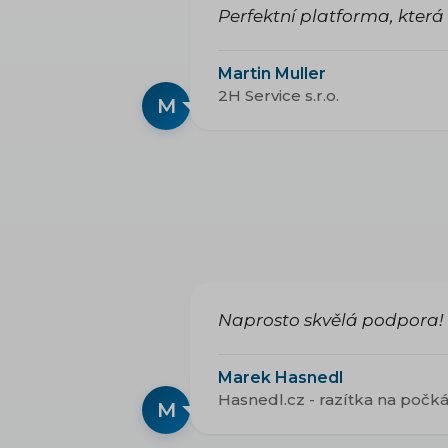
Perfektní platforma, která 
Martin Muller
2H Service s.r.o.
M
Naprosto skvělá podpora! 
Marek Hasnedl
Hasnedl.cz - razítka na počk
M