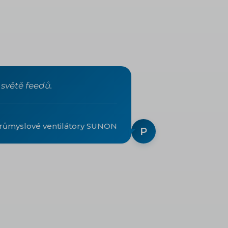
světě feedů.
růmyslové ventilátory SUNON
P