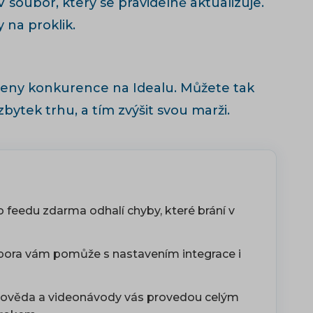
soubor, který se pravidelně aktualizuje.
 na proklik.
 ceny konkurence na Idealu. Můžete tak
zbytek trhu, a tím zvýšit svou marži.
o feedu zdarma odhalí chyby, které brání v
ora vám pomůže s nastavením integrace i
pověda a videonávody vás provedou celým