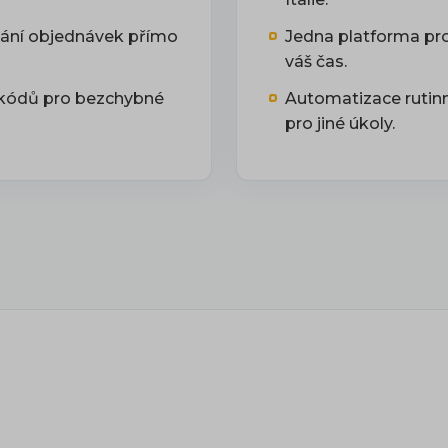
vání objednávek přímo
Jedna platforma pro
váš čas.
 kódů pro bezchybné
Automatizace rutinn
pro jiné úkoly.