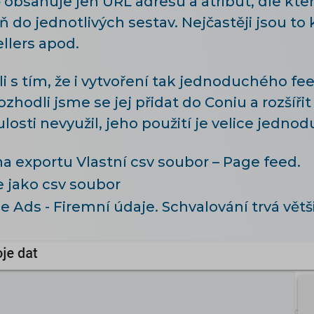
 obsahuje jen URL adresu a atribut, dle k
o jednotlivých sestav. Nejčastěji jsou to 
llers apod.
li s tím, že i vytvoření tak jednoduchého fe
ozhodli jsme se jej přidat do Coniu a rozšíři
osti nevyužil, jeho použití je velice jednod
a exportu Vlastní csv soubor – Page feed.
 jako csv soubor
 Ads - Firemní údaje. Schvalování trvá větš