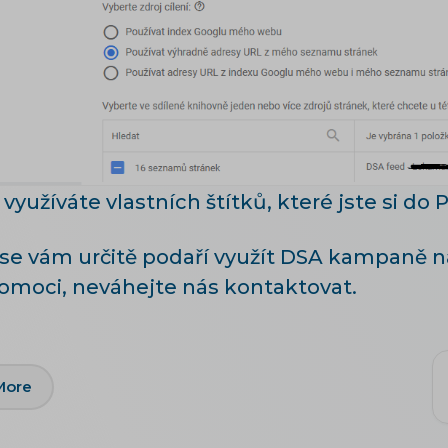
 využíváte vlastních štítků, které jste si do 
i se vám určitě podaří využít DSA kampan
omoci, neváhejte nás kontaktovat.
More