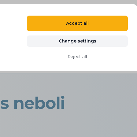
EN
LOG IN
REGISTER
Accept all
Blog
Contact
START FREE TRIAL
Change settings
Reject all
s neboli