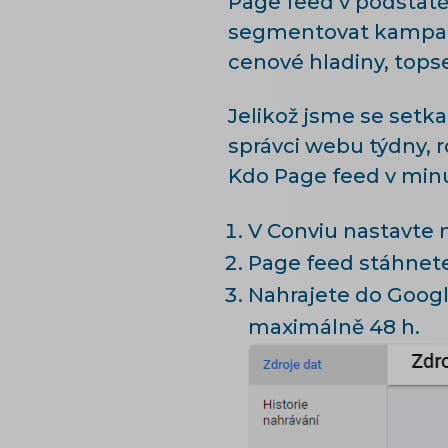
Page feed v podstatě
segmentovat kampaň d
cenové hladiny, topse
Jelikož jsme se setka
správci webu týdny, r
Kdo Page feed v minul
V Conviu nastavte n
Page feed stáhnete
Nahrajete do Google
maximálně 48 h.