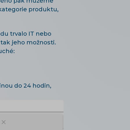
terého pak můžeme
kategorie produktu,
edu trvalo IT nebo
t tak jeho možnosti.
uché:
inou do 24 hodin,