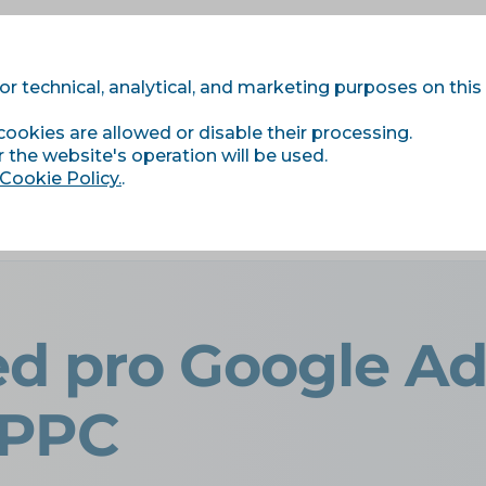
for technical, analytical, and marketing purposes on this
cookies are allowed or disable their processing.
Modules
Services
Price list
References
r the website's operation will be used.
Cookie Policy.
.
Page Feed pro Google Ads neboli DSA pro PPC
d pro Google Ad
 PPC