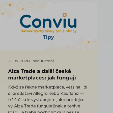
21. 07. 2026
6 minut čtení
Alza Trade a další české
marketplaces: jak fungují
Když se řekne marketplace, většina lidí
si představí Allegro nebo Kaufland —
tržiště, kde vystupujete jako prodejce
vy. Alza Trade funguje jinak a tenhle
rozdíl je třeba pochopit dřív, než se