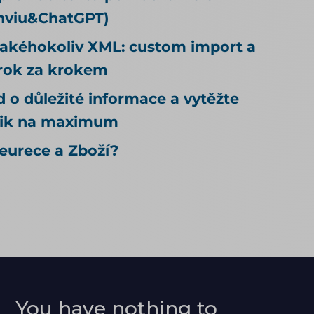
onviu&ChatGPT)
jakéhokoliv XML: custom import a
rok za krokem
 o důležité informace a vytěžte
lik na maximum
eurece a Zboží?
You have nothing to