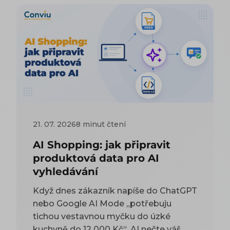
21. 07. 2026
8 minut čtení
AI Shopping: jak připravit
produktová data pro AI
vyhledávání
Když dnes zákazník napíše do ChatGPT
nebo Google AI Mode „potřebuju
tichou vestavnou myčku do úzké
kuchyně do 12 000 Kč“, AI nečte váš