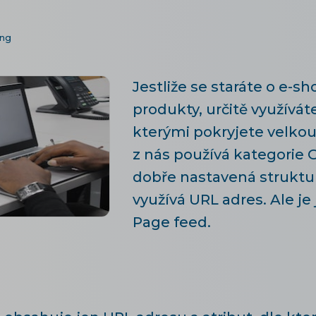
ing
Jestliže se staráte o e-sho
produkty, určitě využívá
kterými pokryjete velkou
z nás používá kategorie 
dobře nastavená struktu
využívá URL adres. Ale j
Page feed.