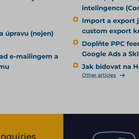
intelingence (C
Import a export 
custom export k
a úpravu (nejen)
Doplňte PPC feed
Google Ads a Sk
nad e-mailingem a
amu
Jak bidovat na H
Other articles
nquiries