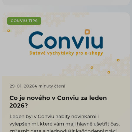
nejdůležitější informace:
CONVIU TIPS
29. 01. 2026
4 minuty čtení
Co je nového v Conviu za leden
2026?
Leden byl v Conviu nabitý novinkami i
vylepšeními, které vám mají hlavně ušetřit čas,
zpřesnit data a zjednodušit každodenní práci.