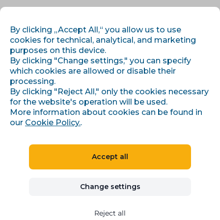
EN
LOG IN
REGISTER
By clicking „Accept All,“ you allow us to use
cookies for technical, analytical, and marketing
purposes on this device.
By clicking "Change settings," you can specify
which cookies are allowed or disable their
processing.
By clicking "Reject All," only the cookies necessary
for the website's operation will be used.
More information about cookies can be found in
Blog
our
Cookie Policy.
.
Everything you need to grow your
e-shop
Accept all
Practical know-how from a team that manages data,
campaigns and marketplaces for hundreds of e-
Change settings
shops every day.
Reject all