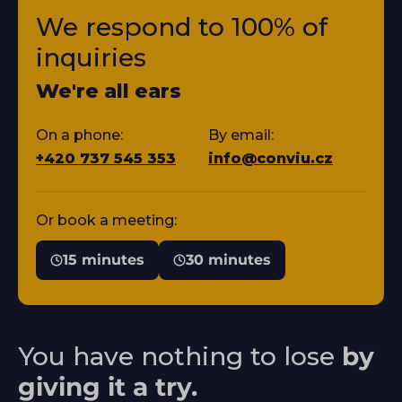
We respond to 100% of
inquiries
We're all ears
On a phone:
By email:
+420 737 545 353
info@conviu.cz
Or book a meeting:
15 minutes
30 minutes
You have nothing to lose
by
giving it a try.