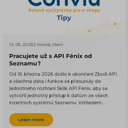
13. 05. 2026
2 minuty čtení
Pracujete už s API Fénix od
Seznamu?
Od 16. března 2026 došlo k ukončení Zboží API
a všechna data i funkce se přesunuly do
jednotného rozhraní Sklik API Fénix, aby se
vytvořil jednotný přístup k datům ze všech
inzertních systémů Seznamu. Vzhledem
k tomu, že se poslední dobou se množí dotazy
ohledně používání cenotvorby nebo biddingu a
Learn more
ohledně zobrazování dat, připomínáme